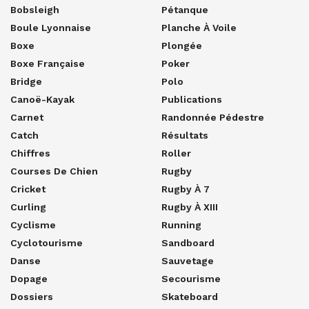
Bobsleigh
Pétanque
Boule Lyonnaise
Planche À Voile
Boxe
Plongée
Boxe Française
Poker
Bridge
Polo
Canoë-Kayak
Publications
Carnet
Randonnée Pédestre
Catch
Résultats
Chiffres
Roller
Courses De Chien
Rugby
Cricket
Rugby À 7
Curling
Rugby À XIII
Cyclisme
Running
Cyclotourisme
Sandboard
Danse
Sauvetage
Dopage
Secourisme
Dossiers
Skateboard