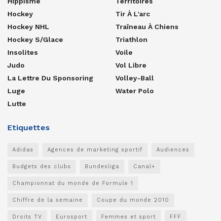
Hippisme
Territoires
Hockey
Tir À L'arc
Hockey NHL
Traîneau À Chiens
Hockey S/glace
Triathlon
Insolites
Voile
Judo
Vol Libre
La Lettre Du Sponsoring
Volley-Ball
Luge
Water Polo
Lutte
Etiquettes
Adidas
Agences de marketing sportif
Audiences
Budgets des clubs
Bundesliga
Canal+
Championnat du monde de Formule 1
Chiffre de la semaine
Coupe du monde 2010
Droits TV
Eurosport
Femmes et sport
FFF