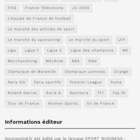
FIFA
France Télévisions
JO 2024
L'équipe de France de football
Le marché des articles de sport
Le marché du sponsoring
Le marché du sport
LFP
Liga
Ligue 1
Ligue 2
Ligue des champions
M6
Merchandising
Mécénat
NBA
Nike
Olympique de Marseille
Olympique Lyonnais
Orange
Paris SG
Paris sportifs
Premier League
Puma
Roland Garros
Serie A
Sporsora
TF1
Top 14
Tour de France
Women Sports
XV de France
Informations éditeur
Sponsoring.fr est édité par le Groupe SPORT BUSINESS :