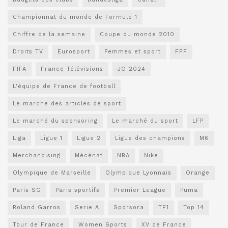
Championnat du monde de Formule 1
Chiffre de la semaine
Coupe du monde 2010
Droits TV
Eurosport
Femmes et sport
FFF
FIFA
France Télévisions
JO 2024
L'équipe de France de football
Le marché des articles de sport
Le marché du sponsoring
Le marché du sport
LFP
Liga
Ligue 1
Ligue 2
Ligue des champions
M6
Merchandising
Mécénat
NBA
Nike
Olympique de Marseille
Olympique Lyonnais
Orange
Paris SG
Paris sportifs
Premier League
Puma
Roland Garros
Serie A
Sporsora
TF1
Top 14
Tour de France
Women Sports
XV de France