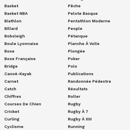
Basket
Pêche
Basket NBA
Pelote Basque
Biathlon
Pentathlon Moderne
Billard
People
Bobsleigh
Pétanque
Boule Lyonnaise
Planche À Voile
Boxe
Plongée
Boxe Française
Poker
Bridge
Polo
Canoë-Kayak
Publications
Carnet
Randonnée Pédestre
Catch
Résultats
Chiffres
Roller
Courses De Chien
Rugby
Cricket
Rugby À 7
Curling
Rugby À XIII
Cyclisme
Running