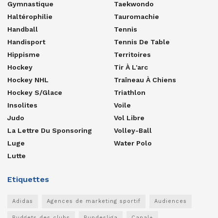
Gymnastique
Taekwondo
Haltérophilie
Tauromachie
Handball
Tennis
Handisport
Tennis De Table
Hippisme
Territoires
Hockey
Tir À L'arc
Hockey NHL
Traîneau À Chiens
Hockey S/glace
Triathlon
Insolites
Voile
Judo
Vol Libre
La Lettre Du Sponsoring
Volley-Ball
Luge
Water Polo
Lutte
Etiquettes
Adidas
Agences de marketing sportif
Audiences
Budgets des clubs
Bundesliga
Canal+