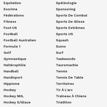
Equitation
Spéléologie
Escrime
Sponsoring
Fédérations
Sports De Combat
Fitness
Sports De Glisse
Foot US
Sports Extrêmes
Football
Sports US
Football Australien
Squash
Formule 1
Sumo
Golf
Surf
Gymnastique
Taekwondo
Haltérophilie
Tauromachie
Handball
Tennis
Handisport
Tennis De Table
Hippisme
Territoires
Hockey
Tir À L'arc
Hockey NHL
Traîneau À Chiens
Hockey S/glace
Triathlon