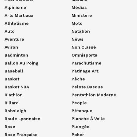
Alpinisme
Médias
Arts Martiaux
Ministère
Athlétisme
Moto
Auto
Natation
Aventure
News
Aviron
Non Classé
Badminton
Omnisports
Ballon Au Poing
Parachutisme
Baseball
Patinage Art.
Basket
Pêche
Basket NBA
Pelote Basque
Biathlon
Pentathlon Moderne
Billard
People
Bobsleigh
Pétanque
Boule Lyonnaise
Planche À Voile
Boxe
Plongée
Boxe Française
Poker