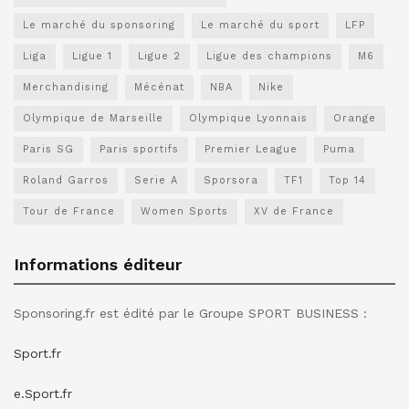
Le marché du sponsoring
Le marché du sport
LFP
Liga
Ligue 1
Ligue 2
Ligue des champions
M6
Merchandising
Mécénat
NBA
Nike
Olympique de Marseille
Olympique Lyonnais
Orange
Paris SG
Paris sportifs
Premier League
Puma
Roland Garros
Serie A
Sporsora
TF1
Top 14
Tour de France
Women Sports
XV de France
Informations éditeur
Sponsoring.fr est édité par le Groupe SPORT BUSINESS :
Sport.fr
e.Sport.fr