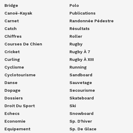
Bridge
Polo
Canoë-Kayak
Publications
Carnet
Randonnée Pédestre
Catch
Résultats
Chiffres
Roller
Courses De Chien
Rugby
Cricket
Rugby À 7
Curling
Rugby À XIII
Cyclisme
Running
Cyclotourisme
Sandboard
Danse
Sauvetage
Dopage
Secourisme
Dossiers
Skateboard
Droit Du Sport
Ski
Echecs
Snowboard
Economie
Sp. D'hiver
Equipement
Sp. De Glace