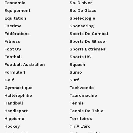
Economie
Sp. D'hiver
Equipement
Sp. De Glace
Equitation
Spéléologie
Escrime
Sponsoring
Fédérations
Sports De Combat
Fitness
Sports De Glisse
Foot US
Sports Extrêmes
Football
Sports US
Football Australien
Squash
Formule 1
Sumo
Golf
Surf
Gymnastique
Taekwondo
Haltérophilie
Tauromachie
Handball
Tennis
Handisport
Tennis De Table
Hippisme
Territoires
Hockey
Tir À L'arc