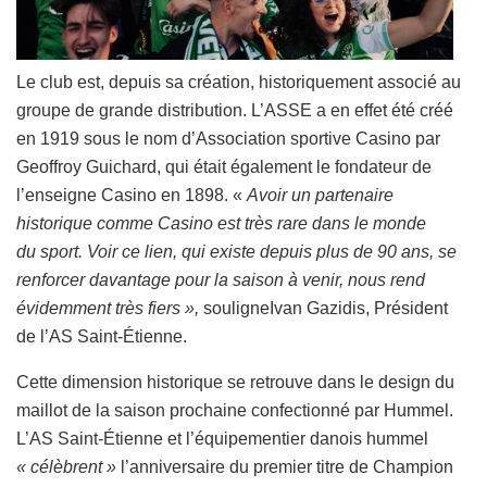
Le club est, depuis sa création, historiquement associé au
groupe de grande distribution. L’ASSE a en effet été créé
en 1919 sous le nom d’Association sportive Casino par
Geoffroy Guichard, qui était également le fondateur de
l’enseigne Casino en 1898. «
Avoir un partenaire
historique comme Casino est très rare dans le monde
du sport. Voir ce lien, qui existe depuis plus de 90 ans, se
renforcer davantage pour la saison à venir, nous rend
évidemment très fiers »,
souligneIvan Gazidis, Président
de l’AS Saint-Étienne.
Cette dimension historique se retrouve dans le design du
maillot de la saison prochaine confectionné par Hummel.
L’AS Saint-Étienne et l’équipementier danois hummel
« célèbrent »
l’anniversaire du premier titre de Champion