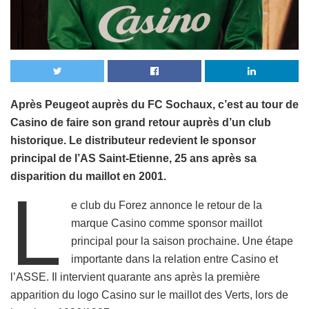
Après Peugeot auprès du FC Sochaux, c’est au tour de
Casino de faire son grand retour auprès d’un club
historique. Le distributeur redevient le sponsor
principal de l’AS Saint-Etienne, 25 ans après sa
disparition du maillot en 2001.
L
e club du Forez annonce le retour de la
marque Casino comme sponsor maillot
principal pour la saison prochaine. Une étape
importante dans la relation entre Casino et
l’ASSE. Il intervient quarante ans après la première
apparition du logo Casino sur le maillot des Verts, lors de