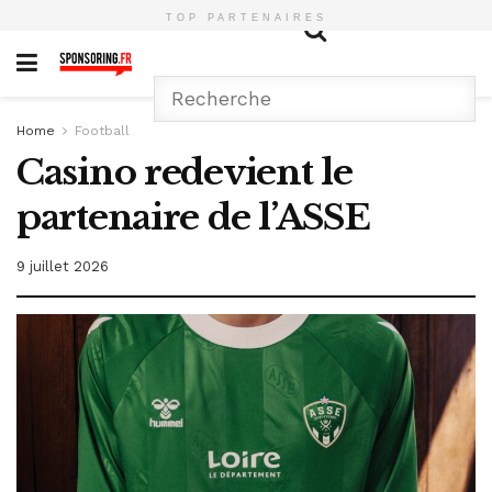
TOP PARTENAIRES
Home
Football
Casino redevient le
partenaire de l’ASSE
9 juillet 2026