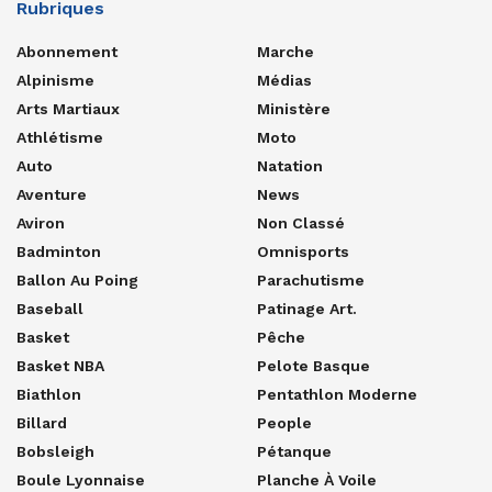
Rubriques
Abonnement
Marche
Alpinisme
Médias
Arts Martiaux
Ministère
Athlétisme
Moto
Auto
Natation
Aventure
News
Aviron
Non Classé
Badminton
Omnisports
Ballon Au Poing
Parachutisme
Baseball
Patinage Art.
Basket
Pêche
Basket NBA
Pelote Basque
Biathlon
Pentathlon Moderne
Billard
People
Bobsleigh
Pétanque
Boule Lyonnaise
Planche À Voile