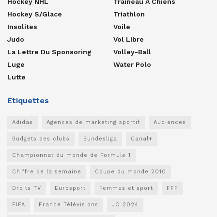
Hockey NHL
Traîneau À Chiens
Hockey S/glace
Triathlon
Insolites
Voile
Judo
Vol Libre
La Lettre Du Sponsoring
Volley-Ball
Luge
Water Polo
Lutte
Etiquettes
Adidas
Agences de marketing sportif
Audiences
Budgets des clubs
Bundesliga
Canal+
Championnat du monde de Formule 1
Chiffre de la semaine
Coupe du monde 2010
Droits TV
Eurosport
Femmes et sport
FFF
FIFA
France Télévisions
JO 2024