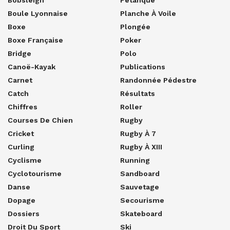
Boule Lyonnaise
Planche À Voile
Boxe
Plongée
Boxe Française
Poker
Bridge
Polo
Canoë-Kayak
Publications
Carnet
Randonnée Pédestre
Catch
Résultats
Chiffres
Roller
Courses De Chien
Rugby
Cricket
Rugby À 7
Curling
Rugby À XIII
Cyclisme
Running
Cyclotourisme
Sandboard
Danse
Sauvetage
Dopage
Secourisme
Dossiers
Skateboard
Droit Du Sport
Ski