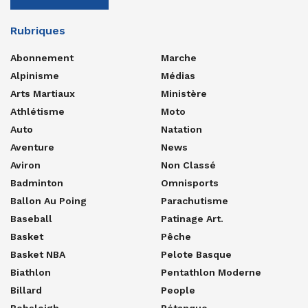
Rubriques
Abonnement
Marche
Alpinisme
Médias
Arts Martiaux
Ministère
Athlétisme
Moto
Auto
Natation
Aventure
News
Aviron
Non Classé
Badminton
Omnisports
Ballon Au Poing
Parachutisme
Baseball
Patinage Art.
Basket
Pêche
Basket NBA
Pelote Basque
Biathlon
Pentathlon Moderne
Billard
People
Bobsleigh
Pétanque