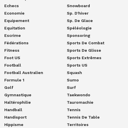
Echecs
Snowboard
Economie
Sp. D'hiver
Equipement
Sp. De Glace
Equitation
Spéléologie
Escrime
Sponsoring
Fédérations
Sports De Combat
Fitness
Sports De Glisse
Foot US
Sports Extrêmes
Football
Sports US
Football Australien
Squash
Formule 1
Sumo
Golf
Surf
Gymnastique
Taekwondo
Haltérophilie
Tauromachie
Handball
Tennis
Handisport
Tennis De Table
Hippisme
Territoires