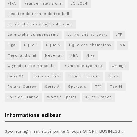
FIFA
France Télévisions
JO 2024
L'équipe de France de football
Le marché des articles de sport
Le marché du sponsoring
Le marché du sport
LFP
Liga
Ligue 1
Ligue 2
Ligue des champions
M6
Merchandising
Mécénat
NBA
Nike
Olympique de Marseille
Olympique Lyonnais
Orange
Paris SG
Paris sportifs
Premier League
Puma
Roland Garros
Serie A
Sporsora
TF1
Top 14
Tour de France
Women Sports
XV de France
Informations éditeur
Sponsoring.fr est édité par le Groupe SPORT BUSINESS :