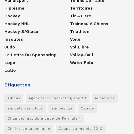
Handisport
Tennis De Table
Hippisme
Territoires
Hockey
Tir À L'arc
Hockey NHL
Traîneau À Chiens
Hockey S/glace
Triathlon
Insolites
Voile
Judo
Vol Libre
La Lettre Du Sponsoring
Volley-Ball
Luge
Water Polo
Lutte
Etiquettes
Adidas
Agences de marketing sportif
Audiences
Budgets des clubs
Bundesliga
Canal+
Championnat du monde de Formule 1
Chiffre de la semaine
Coupe du monde 2010