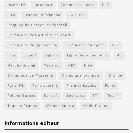
Droits TV
Eurosport
Femmes et sport
FFF
FIFA
France Télévisions
JO 2024
L'équipe de France de football
Le marché des articles de sport
Le marché du sponsoring
Le marché du sport
LFP
Liga
Ligue 1
Ligue 2
Ligue des champions
M6
Merchandising
Mécénat
NBA
Nike
Olympique de Marseille
Olympique Lyonnais
Orange
Paris SG
Paris sportifs
Premier League
Puma
Roland Garros
Serie A
Sporsora
TF1
Top 14
Tour de France
Women Sports
XV de France
Informations éditeur