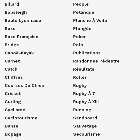
Billard
People
Bobsleigh
Pétanque
Boule Lyonnaise
Planche À Voile
Boxe
Plongée
Boxe Française
Poker
Bridge
Polo
Canoë-Kayak
Publications
Carnet
Randonnée Pédestre
Catch
Résultats
Chiffres
Roller
Courses De Chien
Rugby
Cricket
Rugby À 7
Curling
Rugby À XIII
Cyclisme
Running
Cyclotourisme
Sandboard
Danse
Sauvetage
Dopage
Secourisme