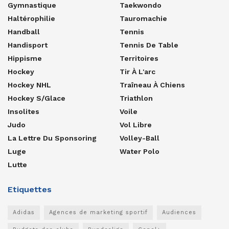
Gymnastique
Taekwondo
Haltérophilie
Tauromachie
Handball
Tennis
Handisport
Tennis De Table
Hippisme
Territoires
Hockey
Tir À L'arc
Hockey NHL
Traîneau À Chiens
Hockey S/glace
Triathlon
Insolites
Voile
Judo
Vol Libre
La Lettre Du Sponsoring
Volley-Ball
Luge
Water Polo
Lutte
Etiquettes
Adidas
Agences de marketing sportif
Audiences