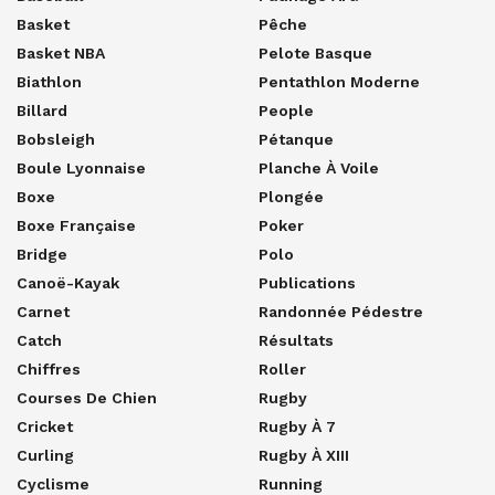
Basket
Pêche
Basket NBA
Pelote Basque
Biathlon
Pentathlon Moderne
Billard
People
Bobsleigh
Pétanque
Boule Lyonnaise
Planche À Voile
Boxe
Plongée
Boxe Française
Poker
Bridge
Polo
Canoë-Kayak
Publications
Carnet
Randonnée Pédestre
Catch
Résultats
Chiffres
Roller
Courses De Chien
Rugby
Cricket
Rugby À 7
Curling
Rugby À XIII
Cyclisme
Running