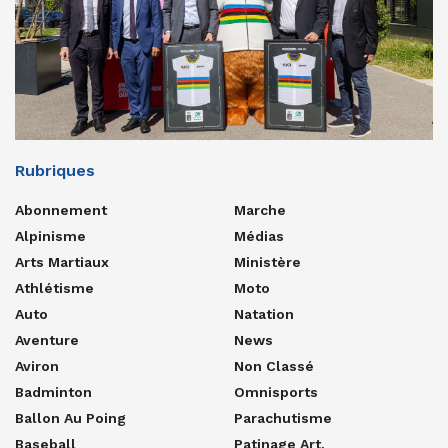
Rubriques
Abonnement
Marche
Alpinisme
Médias
Arts Martiaux
Ministère
Athlétisme
Moto
Auto
Natation
Aventure
News
Aviron
Non Classé
Badminton
Omnisports
Ballon Au Poing
Parachutisme
Baseball
Patinage Art.