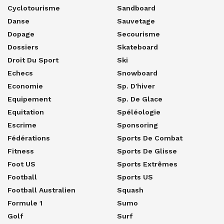
Cyclotourisme
Sandboard
Danse
Sauvetage
Dopage
Secourisme
Dossiers
Skateboard
Droit Du Sport
Ski
Echecs
Snowboard
Economie
Sp. D'hiver
Equipement
Sp. De Glace
Equitation
Spéléologie
Escrime
Sponsoring
Fédérations
Sports De Combat
Fitness
Sports De Glisse
Foot US
Sports Extrêmes
Football
Sports US
Football Australien
Squash
Formule 1
Sumo
Golf
Surf