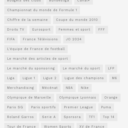
Budgets des clubs
Bundesliga
Canal+
Championnat du monde de Formule 1
Chiffre de la semaine
Coupe du monde 2010
Droits TV
Eurosport
Femmes et sport
FFF
FIFA
France Télévisions
JO 2024
L'équipe de France de football
Le marché des articles de sport
Le marché du sponsoring
Le marché du sport
LFP
Liga
Ligue 1
Ligue 2
Ligue des champions
M6
Merchandising
Mécénat
NBA
Nike
Olympique de Marseille
Olympique Lyonnais
Orange
Paris SG
Paris sportifs
Premier League
Puma
Roland Garros
Serie A
Sporsora
TF1
Top 14
Tour de France
Women Sports
XV de France