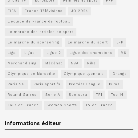
Droits TV
Eurosport
Femmes et sport
FFF
FIFA
France Télévisions
JO 2024
L'équipe de France de football
Le marché des articles de sport
Le marché du sponsoring
Le marché du sport
LFP
Liga
Ligue 1
Ligue 2
Ligue des champions
M6
Merchandising
Mécénat
NBA
Nike
Olympique de Marseille
Olympique Lyonnais
Orange
Paris SG
Paris sportifs
Premier League
Puma
Roland Garros
Serie A
Sporsora
TF1
Top 14
Tour de France
Women Sports
XV de France
Informations éditeur