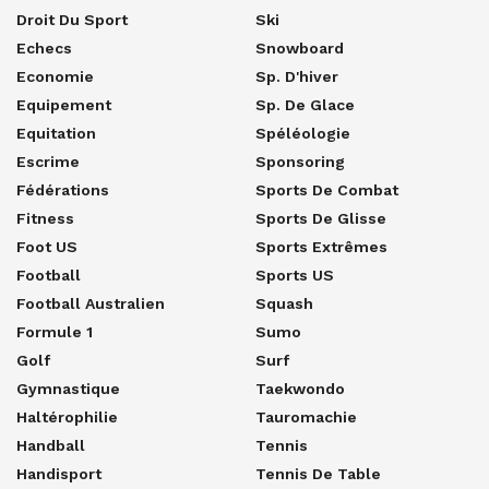
Droit Du Sport
Ski
Echecs
Snowboard
Economie
Sp. D'hiver
Equipement
Sp. De Glace
Equitation
Spéléologie
Escrime
Sponsoring
Fédérations
Sports De Combat
Fitness
Sports De Glisse
Foot US
Sports Extrêmes
Football
Sports US
Football Australien
Squash
Formule 1
Sumo
Golf
Surf
Gymnastique
Taekwondo
Haltérophilie
Tauromachie
Handball
Tennis
Handisport
Tennis De Table