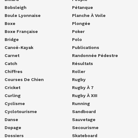
Bobsleigh
Pétanque
Boule Lyonnaise
Planche À Voile
Boxe
Plongée
Boxe Française
Poker
Bridge
Polo
Canoë-Kayak
Publications
Carnet
Randonnée Pédestre
Catch
Résultats
Chiffres
Roller
Courses De Chien
Rugby
Cricket
Rugby À 7
Curling
Rugby À XIII
Cyclisme
Running
Cyclotourisme
Sandboard
Danse
Sauvetage
Dopage
Secourisme
Dossiers
Skateboard