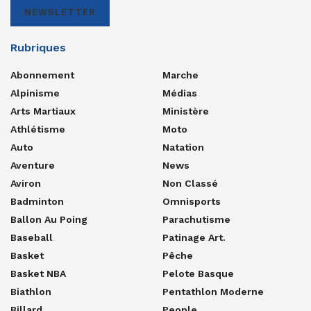
NEWSLETTER
Rubriques
Abonnement
Marche
Alpinisme
Médias
Arts Martiaux
Ministère
Athlétisme
Moto
Auto
Natation
Aventure
News
Aviron
Non Classé
Badminton
Omnisports
Ballon Au Poing
Parachutisme
Baseball
Patinage Art.
Basket
Pêche
Basket NBA
Pelote Basque
Biathlon
Pentathlon Moderne
Billard
People