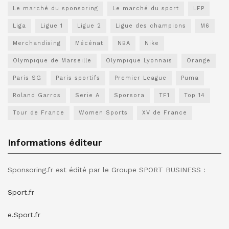
Le marché du sponsoring
Le marché du sport
LFP
Liga
Ligue 1
Ligue 2
Ligue des champions
M6
Merchandising
Mécénat
NBA
Nike
Olympique de Marseille
Olympique Lyonnais
Orange
Paris SG
Paris sportifs
Premier League
Puma
Roland Garros
Serie A
Sporsora
TF1
Top 14
Tour de France
Women Sports
XV de France
Informations éditeur
Sponsoring.fr est édité par le Groupe SPORT BUSINESS :
Sport.fr
e.Sport.fr