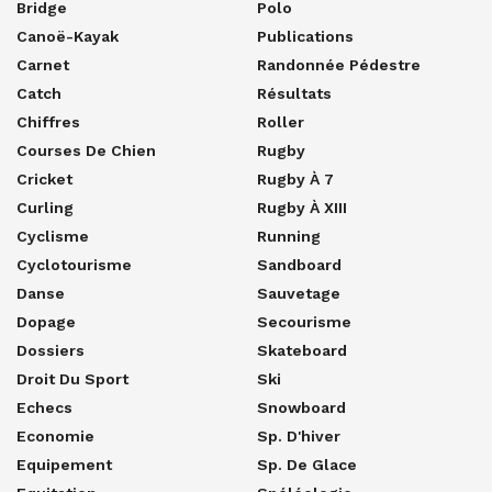
Bridge
Polo
Canoë-Kayak
Publications
Carnet
Randonnée Pédestre
Catch
Résultats
Chiffres
Roller
Courses De Chien
Rugby
Cricket
Rugby À 7
Curling
Rugby À XIII
Cyclisme
Running
Cyclotourisme
Sandboard
Danse
Sauvetage
Dopage
Secourisme
Dossiers
Skateboard
Droit Du Sport
Ski
Echecs
Snowboard
Economie
Sp. D'hiver
Equipement
Sp. De Glace