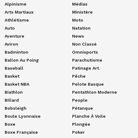
Alpinisme
Médias
Arts Martiaux
Ministère
Athlétisme
Moto
Auto
Natation
Aventure
News
Aviron
Non Classé
Badminton
Omnisports
Ballon Au Poing
Parachutisme
Baseball
Patinage Art.
Basket
Pêche
Basket NBA
Pelote Basque
Biathlon
Pentathlon Moderne
Billard
People
Bobsleigh
Pétanque
Boule Lyonnaise
Planche À Voile
Boxe
Plongée
Boxe Française
Poker