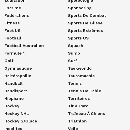
Equitation
Spéléologie
Escrime
Sponsoring
Fédérations
Sports De Combat
Fitness
Sports De Glisse
Foot US
Sports Extrêmes
Football
Sports US
Football Australien
Squash
Formule 1
Sumo
Golf
Surf
Gymnastique
Taekwondo
Haltérophilie
Tauromachie
Handball
Tennis
Handisport
Tennis De Table
Hippisme
Territoires
Hockey
Tir À L'arc
Hockey NHL
Traîneau À Chiens
Hockey S/glace
Triathlon
Insolites
Voile