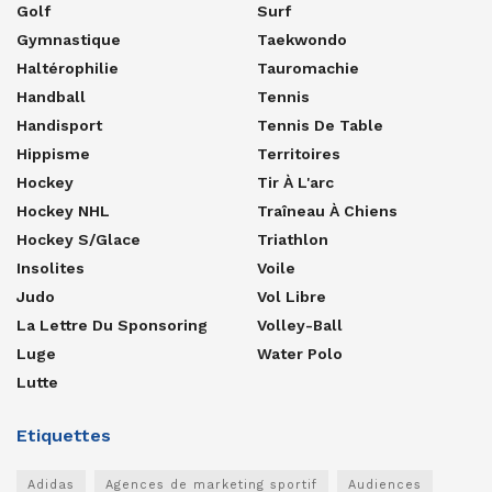
Golf
Surf
Gymnastique
Taekwondo
Haltérophilie
Tauromachie
Handball
Tennis
Handisport
Tennis De Table
Hippisme
Territoires
Hockey
Tir À L'arc
Hockey NHL
Traîneau À Chiens
Hockey S/glace
Triathlon
Insolites
Voile
Judo
Vol Libre
La Lettre Du Sponsoring
Volley-Ball
Luge
Water Polo
Lutte
Etiquettes
Adidas
Agences de marketing sportif
Audiences