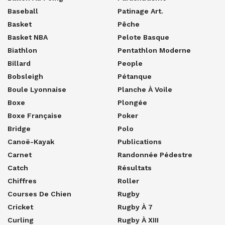
Baseball
Patinage Art.
Basket
Pêche
Basket NBA
Pelote Basque
Biathlon
Pentathlon Moderne
Billard
People
Bobsleigh
Pétanque
Boule Lyonnaise
Planche À Voile
Boxe
Plongée
Boxe Française
Poker
Bridge
Polo
Canoë-Kayak
Publications
Carnet
Randonnée Pédestre
Catch
Résultats
Chiffres
Roller
Courses De Chien
Rugby
Cricket
Rugby À 7
Curling
Rugby À XIII