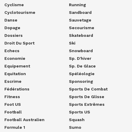
Cyclisme
Running
Cyclotourisme
Sandboard
Danse
Sauvetage
Dopage
Secourisme
Dossiers
Skateboard
Droit Du Sport
Ski
Echecs
Snowboard
Economie
Sp. D'hiver
Equipement
Sp. De Glace
Equitation
Spéléologie
Escrime
Sponsoring
Fédérations
Sports De Combat
Fitness
Sports De Glisse
Foot US
Sports Extrêmes
Football
Sports US
Football Australien
Squash
Formule 1
Sumo