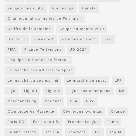
Budgets des clubs
Bundesliga
Canal+
Championnat du monde de Formule 1
Chiffre de la semaine
Coupe du monde 2010
Droits TV
Eurosport
Femmes et sport
FFF
FIFA
France Télévisions
JO 2024
L'équipe de France de football
Le marché des articles de sport
Le marché du sponsoring
Le marché du sport
LFP
Liga
Ligue 1
Ligue 2
Ligue des champions
M6
Merchandising
Mécénat
NBA
Nike
Olympique de Marseille
Olympique Lyonnais
Orange
Paris SG
Paris sportifs
Premier League
Puma
Roland Garros
Serie A
Sporsora
TF1
Top 14