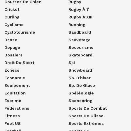
Courses De Chien
Rugby
Cricket
Rugby À 7
Curling
Rugby À XIII
Cyclisme
Running
Cyclotourisme
Sandboard
Danse
Sauvetage
Dopage
Secourisme
Dossiers
Skateboard
Droit Du Sport
Ski
Echecs
Snowboard
Economie
Sp. D'hiver
Equipement
Sp. De Glace
Equitation
Spéléologie
Escrime
Sponsoring
Fédérations
Sports De Combat
Fitness
Sports De Glisse
Foot US
Sports Extrêmes