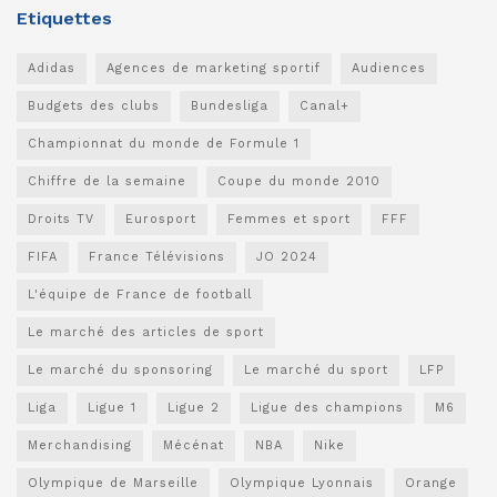
Etiquettes
Adidas
Agences de marketing sportif
Audiences
Budgets des clubs
Bundesliga
Canal+
Championnat du monde de Formule 1
Chiffre de la semaine
Coupe du monde 2010
Droits TV
Eurosport
Femmes et sport
FFF
FIFA
France Télévisions
JO 2024
L'équipe de France de football
Le marché des articles de sport
Le marché du sponsoring
Le marché du sport
LFP
Liga
Ligue 1
Ligue 2
Ligue des champions
M6
Merchandising
Mécénat
NBA
Nike
Olympique de Marseille
Olympique Lyonnais
Orange