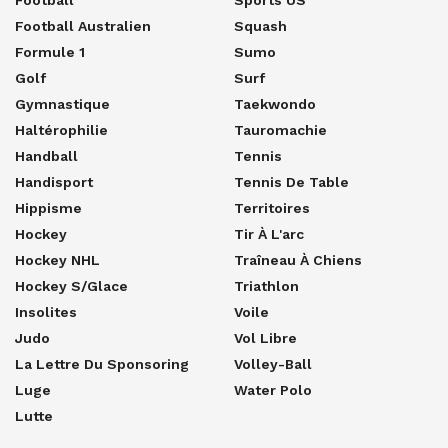
Football
Sports US
Football Australien
Squash
Formule 1
Sumo
Golf
Surf
Gymnastique
Taekwondo
Haltérophilie
Tauromachie
Handball
Tennis
Handisport
Tennis De Table
Hippisme
Territoires
Hockey
Tir À L'arc
Hockey NHL
Traîneau À Chiens
Hockey S/glace
Triathlon
Insolites
Voile
Judo
Vol Libre
La Lettre Du Sponsoring
Volley-Ball
Luge
Water Polo
Lutte