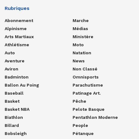
Rubriques
Abonnement
Marche
Alpinisme
Médias
Arts Martiaux
Ministère
Athlétisme
Moto
Auto
Natation
Aventure
News
Aviron
Non Classé
Badminton
Omnisports
Ballon Au Poing
Parachutisme
Baseball
Patinage Art.
Basket
Pêche
Basket NBA
Pelote Basque
Biathlon
Pentathlon Moderne
Billard
People
Bobsleigh
Pétanque