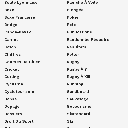
Boule Lyonnaise
Planche À Voile
Boxe
Plongée
Boxe Française
Poker
Bridge
Polo
Canoë-Kayak
Publications
Carnet
Randonnée Pédestre
Catch
Résultats
Chiffres
Roller
Courses De Chien
Rugby
Cricket
Rugby À 7
Curling
Rugby À XIII
Cyclisme
Running
Cyclotourisme
Sandboard
Danse
Sauvetage
Dopage
Secourisme
Dossiers
Skateboard
Droit Du Sport
Ski