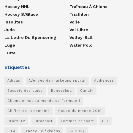
Hockey NHL
Traîneau À Chiens
Hockey S/glace
Triathlon
Insolites
Voile
Judo
Vol Libre
La Lettre Du Sponsoring
Volley-Ball
Luge
Water Polo
Lutte
Etiquettes
Adidas
Agences de marketing sportif
Audiences
Budgets des clubs
Bundesliga
Canal+
Championnat du monde de Formule 1
Chiffre de la semaine
Coupe du monde 2010
Droits TV
Eurosport
Femmes et sport
FFF
FIFA
France Télévisions
JO 2024