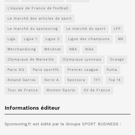
L'équipe de France de football
Le marché des articles de sport
Le marché du sponsoring
Le marché du sport
LFP
Liga
Ligue 1
Ligue 2
Ligue des champions
M6
Merchandising
Mécénat
NBA
Nike
Olympique de Marseille
Olympique Lyonnais
Orange
Paris SG
Paris sportifs
Premier League
Puma
Roland Garros
Serie A
Sporsora
TF1
Top 14
Tour de France
Women Sports
XV de France
Informations éditeur
Sponsoring.fr est édité par le Groupe SPORT BUSINESS :