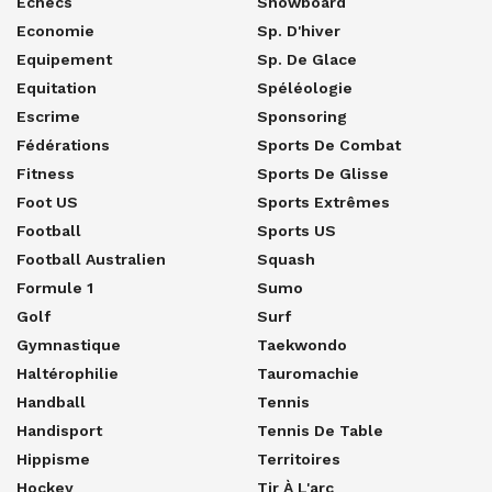
Echecs
Snowboard
Economie
Sp. D'hiver
Equipement
Sp. De Glace
Equitation
Spéléologie
Escrime
Sponsoring
Fédérations
Sports De Combat
Fitness
Sports De Glisse
Foot US
Sports Extrêmes
Football
Sports US
Football Australien
Squash
Formule 1
Sumo
Golf
Surf
Gymnastique
Taekwondo
Haltérophilie
Tauromachie
Handball
Tennis
Handisport
Tennis De Table
Hippisme
Territoires
Hockey
Tir À L'arc