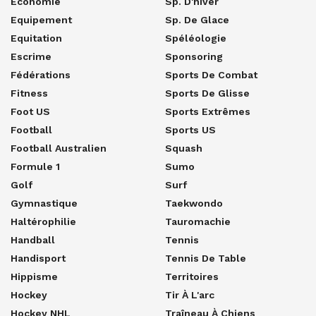
Economie
Sp. D'hiver
Equipement
Sp. De Glace
Equitation
Spéléologie
Escrime
Sponsoring
Fédérations
Sports De Combat
Fitness
Sports De Glisse
Foot US
Sports Extrêmes
Football
Sports US
Football Australien
Squash
Formule 1
Sumo
Golf
Surf
Gymnastique
Taekwondo
Haltérophilie
Tauromachie
Handball
Tennis
Handisport
Tennis De Table
Hippisme
Territoires
Hockey
Tir À L'arc
Hockey NHL
Traîneau À Chiens