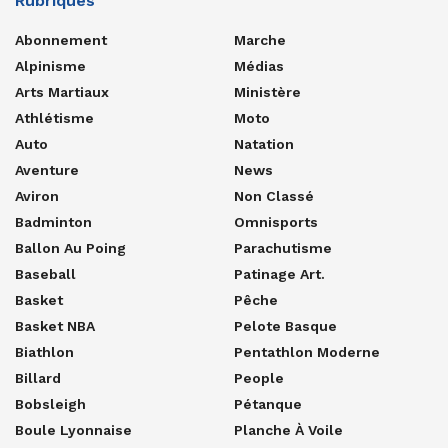
Rubriques
Abonnement
Marche
Alpinisme
Médias
Arts Martiaux
Ministère
Athlétisme
Moto
Auto
Natation
Aventure
News
Aviron
Non Classé
Badminton
Omnisports
Ballon Au Poing
Parachutisme
Baseball
Patinage Art.
Basket
Pêche
Basket NBA
Pelote Basque
Biathlon
Pentathlon Moderne
Billard
People
Bobsleigh
Pétanque
Boule Lyonnaise
Planche À Voile