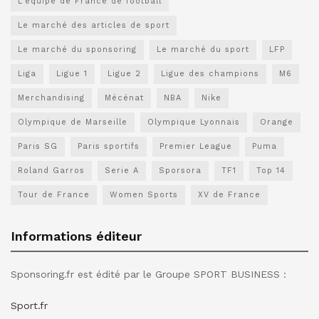
L'équipe de France de football
Le marché des articles de sport
Le marché du sponsoring
Le marché du sport
LFP
Liga
Ligue 1
Ligue 2
Ligue des champions
M6
Merchandising
Mécénat
NBA
Nike
Olympique de Marseille
Olympique Lyonnais
Orange
Paris SG
Paris sportifs
Premier League
Puma
Roland Garros
Serie A
Sporsora
TF1
Top 14
Tour de France
Women Sports
XV de France
Informations éditeur
Sponsoring.fr est édité par le Groupe SPORT BUSINESS :
Sport.fr