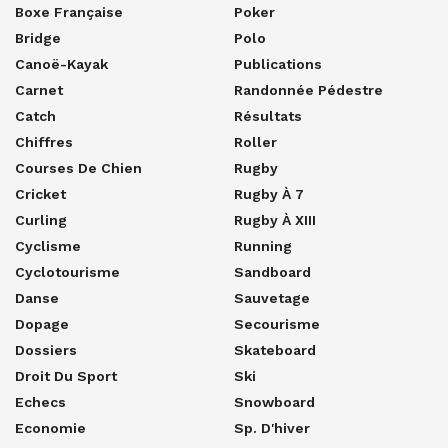
Boxe Française
Poker
Bridge
Polo
Canoë-Kayak
Publications
Carnet
Randonnée Pédestre
Catch
Résultats
Chiffres
Roller
Courses De Chien
Rugby
Cricket
Rugby À 7
Curling
Rugby À XIII
Cyclisme
Running
Cyclotourisme
Sandboard
Danse
Sauvetage
Dopage
Secourisme
Dossiers
Skateboard
Droit Du Sport
Ski
Echecs
Snowboard
Economie
Sp. D'hiver