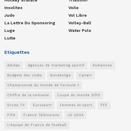
Hockey S/glace
Triathlon
Insolites
Voile
Judo
Vol Libre
La Lettre Du Sponsoring
Volley-Ball
Luge
Water Polo
Lutte
Etiquettes
Adidas
Agences de marketing sportif
Audiences
Budgets des clubs
Bundesliga
Canal+
Championnat du monde de Formule 1
Chiffre de la semaine
Coupe du monde 2010
Droits TV
Eurosport
Femmes et sport
FFF
FIFA
France Télévisions
JO 2024
L'équipe de France de football