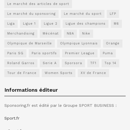
Le marché des articles de sport
Le marché du sponsoring
Le marché du sport
LFP
Liga
Ligue 1
Ligue 2
Ligue des champions
M6
Merchandising
Mécénat
NBA
Nike
Olympique de Marseille
Olympique Lyonnais
Orange
Paris SG
Paris sportifs
Premier League
Puma
Roland Garros
Serie A
Sporsora
TF1
Top 14
Tour de France
Women Sports
XV de France
Informations éditeur
Sponsoring.fr est édité par le Groupe SPORT BUSINESS :
Sport.fr