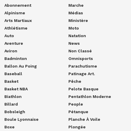
Abonnement
Marche
Alpinisme
Médias
Arts Martiaux
Ministère
Athlétisme
Moto
Auto
Natation
Aventure
News
Aviron
Non Classé
Badminton
Omnisports
Ballon Au Poing
Parachutisme
Baseball
Patinage Art.
Basket
Pêche
Basket NBA
Pelote Basque
Biathlon
Pentathlon Moderne
Billard
People
Bobsleigh
Pétanque
Boule Lyonnaise
Planche À Voile
Boxe
Plongée