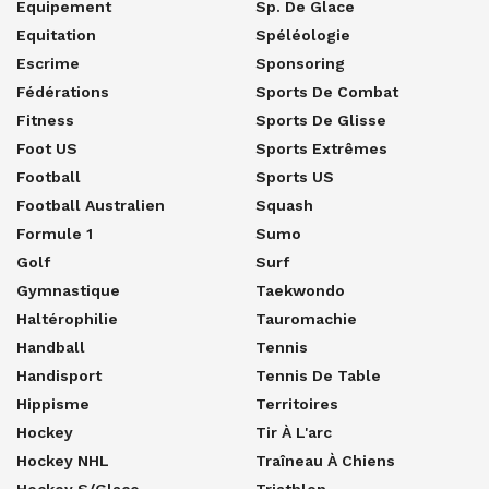
Equipement
Sp. De Glace
Equitation
Spéléologie
Escrime
Sponsoring
Fédérations
Sports De Combat
Fitness
Sports De Glisse
Foot US
Sports Extrêmes
Football
Sports US
Football Australien
Squash
Formule 1
Sumo
Golf
Surf
Gymnastique
Taekwondo
Haltérophilie
Tauromachie
Handball
Tennis
Handisport
Tennis De Table
Hippisme
Territoires
Hockey
Tir À L'arc
Hockey NHL
Traîneau À Chiens