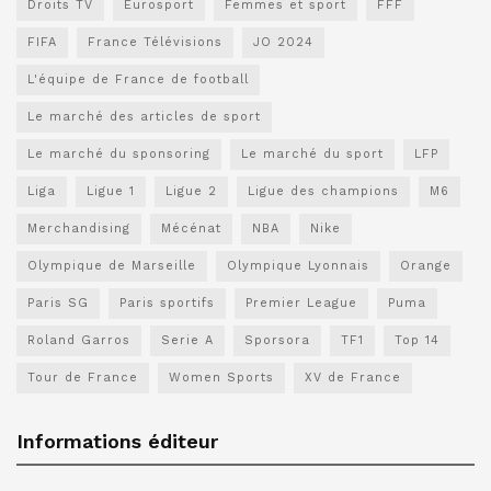
Droits TV
Eurosport
Femmes et sport
FFF
FIFA
France Télévisions
JO 2024
L'équipe de France de football
Le marché des articles de sport
Le marché du sponsoring
Le marché du sport
LFP
Liga
Ligue 1
Ligue 2
Ligue des champions
M6
Merchandising
Mécénat
NBA
Nike
Olympique de Marseille
Olympique Lyonnais
Orange
Paris SG
Paris sportifs
Premier League
Puma
Roland Garros
Serie A
Sporsora
TF1
Top 14
Tour de France
Women Sports
XV de France
Informations éditeur