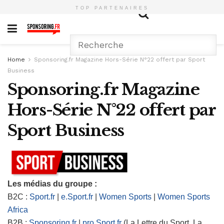
TOP PARTENAIRES
Home
Sponsoring.fr Magazine Hors-Série N°22 offert par Sport
Business
Sponsoring.fr Magazine
Hors-Série N°22 offert par
Sport Business
Les médias du groupe :
B2C :
Sport.fr
|
e.Sport.fr
|
Women Sports
|
Women Sports
Africa
B2B :
Sponsoring.fr
|
pro.Sport.fr
(La Lettre du Sport, La