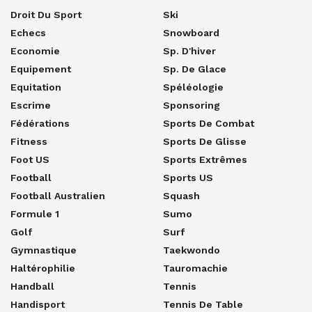
Droit Du Sport
Ski
Echecs
Snowboard
Economie
Sp. D'hiver
Equipement
Sp. De Glace
Equitation
Spéléologie
Escrime
Sponsoring
Fédérations
Sports De Combat
Fitness
Sports De Glisse
Foot US
Sports Extrêmes
Football
Sports US
Football Australien
Squash
Formule 1
Sumo
Golf
Surf
Gymnastique
Taekwondo
Haltérophilie
Tauromachie
Handball
Tennis
Handisport
Tennis De Table