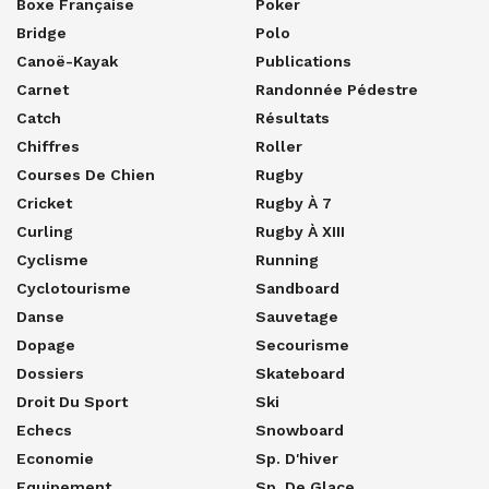
Boxe Française
Poker
Bridge
Polo
Canoë-Kayak
Publications
Carnet
Randonnée Pédestre
Catch
Résultats
Chiffres
Roller
Courses De Chien
Rugby
Cricket
Rugby À 7
Curling
Rugby À XIII
Cyclisme
Running
Cyclotourisme
Sandboard
Danse
Sauvetage
Dopage
Secourisme
Dossiers
Skateboard
Droit Du Sport
Ski
Echecs
Snowboard
Economie
Sp. D'hiver
Equipement
Sp. De Glace