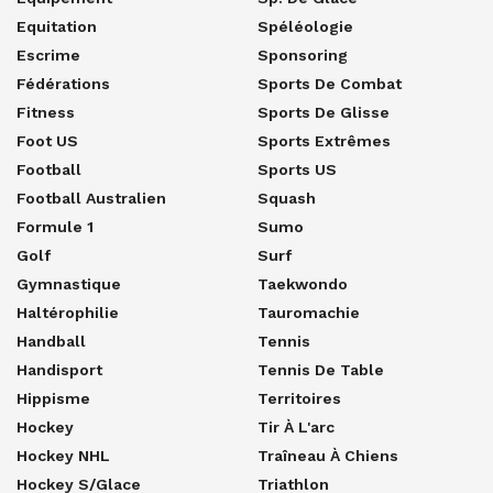
Equitation
Spéléologie
Escrime
Sponsoring
Fédérations
Sports De Combat
Fitness
Sports De Glisse
Foot US
Sports Extrêmes
Football
Sports US
Football Australien
Squash
Formule 1
Sumo
Golf
Surf
Gymnastique
Taekwondo
Haltérophilie
Tauromachie
Handball
Tennis
Handisport
Tennis De Table
Hippisme
Territoires
Hockey
Tir À L'arc
Hockey NHL
Traîneau À Chiens
Hockey S/glace
Triathlon