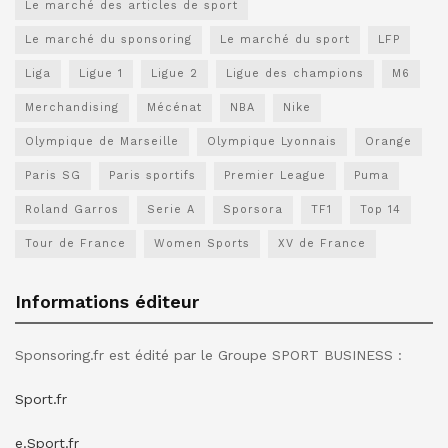
Le marché des articles de sport
Le marché du sponsoring
Le marché du sport
LFP
Liga
Ligue 1
Ligue 2
Ligue des champions
M6
Merchandising
Mécénat
NBA
Nike
Olympique de Marseille
Olympique Lyonnais
Orange
Paris SG
Paris sportifs
Premier League
Puma
Roland Garros
Serie A
Sporsora
TF1
Top 14
Tour de France
Women Sports
XV de France
Informations éditeur
Sponsoring.fr est édité par le Groupe SPORT BUSINESS :
Sport.fr
e.Sport.fr