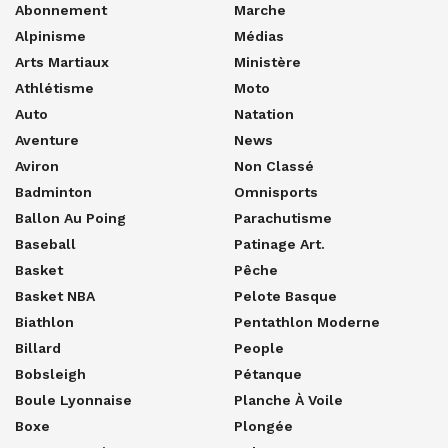
Abonnement
Marche
Alpinisme
Médias
Arts Martiaux
Ministère
Athlétisme
Moto
Auto
Natation
Aventure
News
Aviron
Non Classé
Badminton
Omnisports
Ballon Au Poing
Parachutisme
Baseball
Patinage Art.
Basket
Pêche
Basket NBA
Pelote Basque
Biathlon
Pentathlon Moderne
Billard
People
Bobsleigh
Pétanque
Boule Lyonnaise
Planche À Voile
Boxe
Plongée