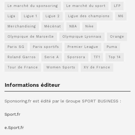
Le marché du sponsoring
Le marché du sport
LFP
Liga
Ligue 1
Ligue 2
Ligue des champions
M6
Merchandising
Mécénat
NBA
Nike
Olympique de Marseille
Olympique Lyonnais
Orange
Paris SG
Paris sportifs
Premier League
Puma
Roland Garros
Serie A
Sporsora
TF1
Top 14
Tour de France
Women Sports
XV de France
Informations éditeur
Sponsoring.fr est édité par le Groupe SPORT BUSINESS :
Sport.fr
e.Sport.fr