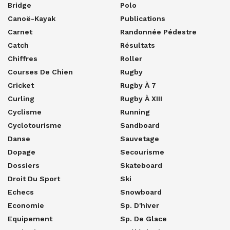
Bridge
Polo
Canoë-Kayak
Publications
Carnet
Randonnée Pédestre
Catch
Résultats
Chiffres
Roller
Courses De Chien
Rugby
Cricket
Rugby À 7
Curling
Rugby À XIII
Cyclisme
Running
Cyclotourisme
Sandboard
Danse
Sauvetage
Dopage
Secourisme
Dossiers
Skateboard
Droit Du Sport
Ski
Echecs
Snowboard
Economie
Sp. D'hiver
Equipement
Sp. De Glace