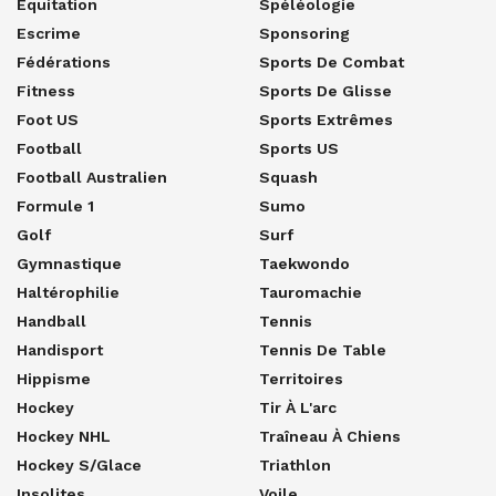
Equitation
Spéléologie
Escrime
Sponsoring
Fédérations
Sports De Combat
Fitness
Sports De Glisse
Foot US
Sports Extrêmes
Football
Sports US
Football Australien
Squash
Formule 1
Sumo
Golf
Surf
Gymnastique
Taekwondo
Haltérophilie
Tauromachie
Handball
Tennis
Handisport
Tennis De Table
Hippisme
Territoires
Hockey
Tir À L'arc
Hockey NHL
Traîneau À Chiens
Hockey S/glace
Triathlon
Insolites
Voile