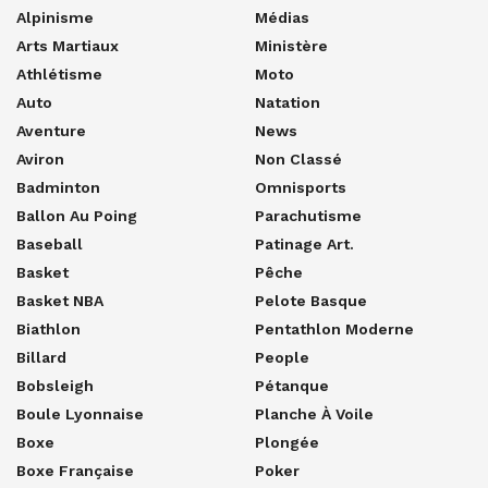
Alpinisme
Médias
Arts Martiaux
Ministère
Athlétisme
Moto
Auto
Natation
Aventure
News
Aviron
Non Classé
Badminton
Omnisports
Ballon Au Poing
Parachutisme
Baseball
Patinage Art.
Basket
Pêche
Basket NBA
Pelote Basque
Biathlon
Pentathlon Moderne
Billard
People
Bobsleigh
Pétanque
Boule Lyonnaise
Planche À Voile
Boxe
Plongée
Boxe Française
Poker