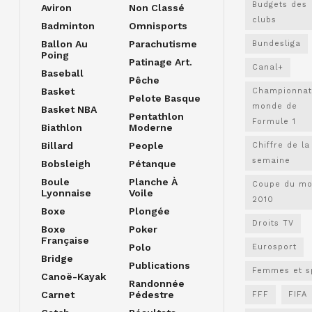
Budgets des
Aviron
Non Classé
clubs
Badminton
Omnisports
Ballon Au
Parachutisme
Bundesliga
Poing
Patinage Art.
Canal+
Baseball
Pêche
Basket
Championnat
Pelote Basque
monde de
Basket NBA
Pentathlon
Formule 1
Biathlon
Moderne
Billard
People
Chiffre de la
semaine
Bobsleigh
Pétanque
Boule
Planche À
Coupe du m
Lyonnaise
Voile
2010
Boxe
Plongée
Droits TV
Boxe
Poker
Française
Polo
Eurosport
Bridge
Publications
Femmes et s
Canoë-Kayak
Randonnée
Carnet
Pédestre
FFF
FIFA