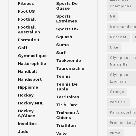
Fitness
Sports De
champions
Glisse
Foot US
Sports
M6
Football
Extrêmes
Football
Merchandisi
Sports US
Australien
Squash
Mécénat
Formule 1
Sumo
Golf
Nike
Surf
Gymnastique
Olympique d
Taekwondo
Haltérophilie
Marseille
Tauromachie
Handball
Olympique
Tennis
Handisport
Lyonnais
Tennis De
Hippisme
Table
Orange
Hockey
Territoires
Paris SG
Hockey NHL
Tir À L'arc
Hockey
Traîneau À
Paris sportif
S/glace
Chiens
Premier Lea
Insolites
Triathlon
Judo
Voile
Puma