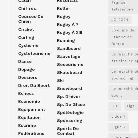
Catch
Résultats
France
Chiffres
Roller
Télévisions
Courses De
Rugby
JO 2024
Chien
Rugby À 7
Cricket
L'équipe de
Rugby À XIII
Curling
France de
Running
football
Cyclisme
Sandboard
Cyclotourisme
Le marché d
Sauvetage
Danse
articles de s
Secourisme
Dopage
Le marché d
Skateboard
Dossiers
sponsoring
Ski
Droit Du Sport
Snowboard
Le marché d
Echecs
sport
Sp. D'hiver
Economie
Sp. De Glace
LFP
Liga
Equipement
Spéléologie
Ligue 1
Equitation
Sponsoring
Escrime
Ligue 2
Sports De
Fédérations
Combat
Ligue des