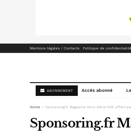
Mentions légales / Contacts
Politique de confidentialit
Accès abonné
L
ABONNEMENT
Home
Sponsoring.fr Magazine Hors-Série N.18 offert p
Sponsoring.fr Ma