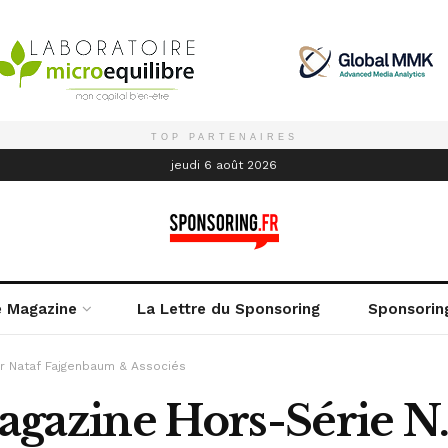
TOP PARTENAIRES
é
jeudi 6 août 2026
e Magazine
La Lettre du Sponsoring
Sponsorin
ar Nataf Fajgenbaum & Associés
gazine Hors-Série N.1