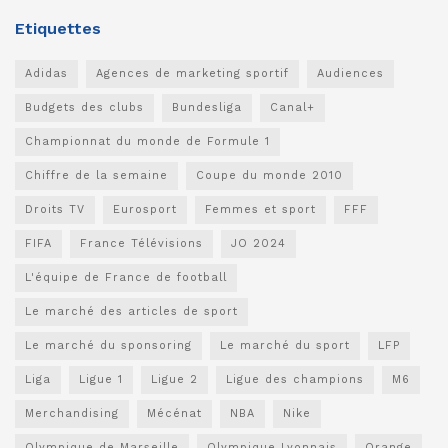
Etiquettes
Adidas
Agences de marketing sportif
Audiences
Budgets des clubs
Bundesliga
Canal+
Championnat du monde de Formule 1
Chiffre de la semaine
Coupe du monde 2010
Droits TV
Eurosport
Femmes et sport
FFF
FIFA
France Télévisions
JO 2024
L'équipe de France de football
Le marché des articles de sport
Le marché du sponsoring
Le marché du sport
LFP
Liga
Ligue 1
Ligue 2
Ligue des champions
M6
Merchandising
Mécénat
NBA
Nike
Olympique de Marseille
Olympique Lyonnais
Orange