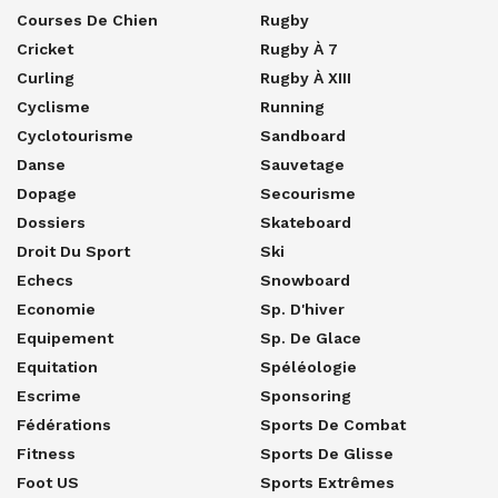
Courses De Chien
Rugby
Cricket
Rugby À 7
Curling
Rugby À XIII
Cyclisme
Running
Cyclotourisme
Sandboard
Danse
Sauvetage
Dopage
Secourisme
Dossiers
Skateboard
Droit Du Sport
Ski
Echecs
Snowboard
Economie
Sp. D'hiver
Equipement
Sp. De Glace
Equitation
Spéléologie
Escrime
Sponsoring
Fédérations
Sports De Combat
Fitness
Sports De Glisse
Foot US
Sports Extrêmes