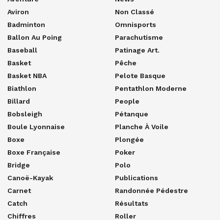
Aviron
Non Classé
Badminton
Omnisports
Ballon Au Poing
Parachutisme
Baseball
Patinage Art.
Basket
Pêche
Basket NBA
Pelote Basque
Biathlon
Pentathlon Moderne
Billard
People
Bobsleigh
Pétanque
Boule Lyonnaise
Planche À Voile
Boxe
Plongée
Boxe Française
Poker
Bridge
Polo
Canoë-Kayak
Publications
Carnet
Randonnée Pédestre
Catch
Résultats
Chiffres
Roller