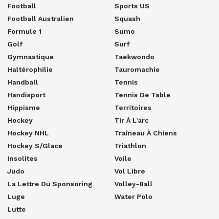
Football
Sports US
Football Australien
Squash
Formule 1
Sumo
Golf
Surf
Gymnastique
Taekwondo
Haltérophilie
Tauromachie
Handball
Tennis
Handisport
Tennis De Table
Hippisme
Territoires
Hockey
Tir À L'arc
Hockey NHL
Traîneau À Chiens
Hockey S/glace
Triathlon
Insolites
Voile
Judo
Vol Libre
La Lettre Du Sponsoring
Volley-Ball
Luge
Water Polo
Lutte