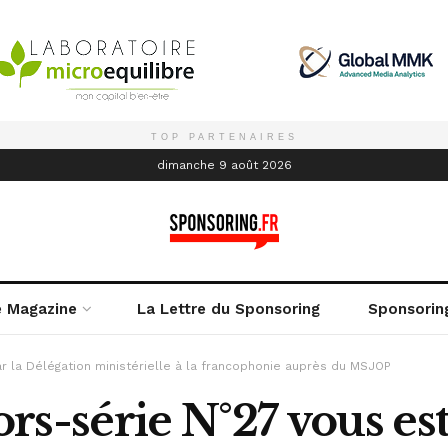
TOP PARTENAIRES
é
dimanche 9 août 2026
e Magazine
La Lettre du Sponsoring
Sponsorin
ar la Délégation ministérielle à la francophonie auprès du MSJOP
s-série N°27 vous est 