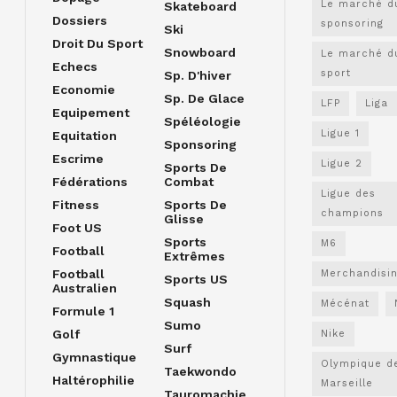
Le marché d
Skateboard
Dossiers
sponsoring
Ski
Droit Du Sport
Snowboard
Le marché d
Echecs
sport
Sp. D'hiver
Economie
Sp. De Glace
LFP
Liga
Equipement
Spéléologie
Ligue 1
Equitation
Sponsoring
Escrime
Ligue 2
Sports De
Fédérations
Combat
Ligue des
Fitness
Sports De
champions
Glisse
Foot US
Sports
M6
Football
Extrêmes
Football
Merchandisi
Sports US
Australien
Squash
Mécénat
Formule 1
Sumo
Golf
Nike
Surf
Gymnastique
Olympique d
Taekwondo
Haltérophilie
Marseille
Tauromachie