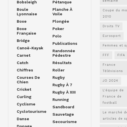
semaine
Bobsleigh
Pétanque
Boule
Planche À
Coupe du m
Lyonnaise
Voile
2010
Boxe
Plongée
Droits TV
Boxe
Poker
Française
Polo
Eurosport
Bridge
Publications
Femmes et s
Canoë-Kayak
Randonnée
Carnet
Pédestre
FFF
FIFA
Catch
Résultats
France
Chiffres
Roller
Télévisions
Courses De
Rugby
JO 2024
Chien
Rugby À 7
Cricket
L'équipe de
Rugby À XIII
Curling
France de
Running
football
Cyclisme
Sandboard
Cyclotourisme
Le marché d
Sauvetage
Danse
articles de s
Secourisme
Dopage