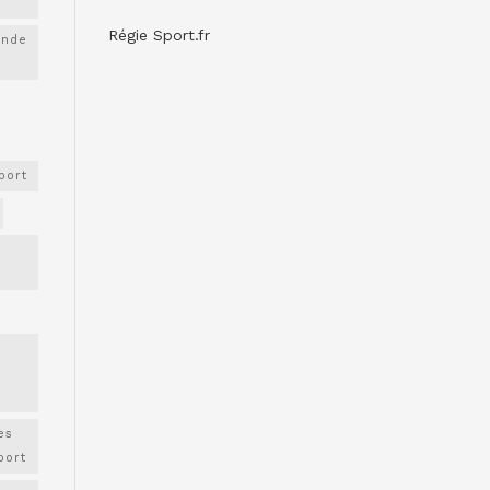
Régie Sport.fr
onde
port
es
port