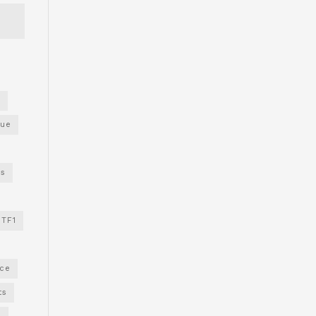
s
gue
os
TF1
nce
ts