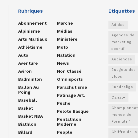
Rubriques
Etiquettes
Abonnement
Marche
Adidas
Alpinisme
Médias
Agences de
Arts Martiaux
Ministère
marketing
Athlétisme
Moto
sportif
Auto
Natation
Audiences
Aventure
News
Budgets des
Aviron
Non Classé
clubs
Badminton
Omnisports
Ballon Au
Parachutisme
Bundesliga
Poing
Patinage Art.
Canal+
Baseball
Pêche
Basket
Championnat
Pelote Basque
monde de
Basket NBA
Pentathlon
Formule 1
Biathlon
Moderne
Billard
People
Chiffre de la