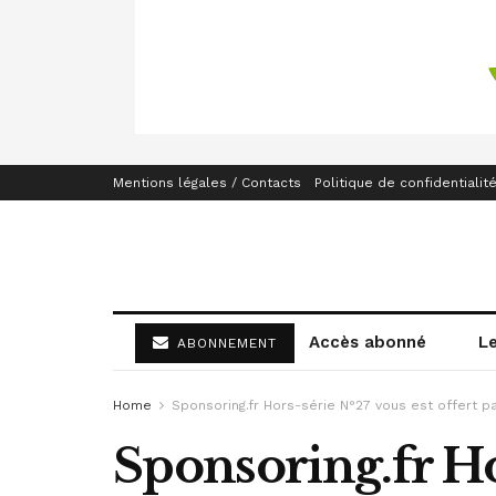
Mentions légales / Contacts
Politique de confidentialit
Accès abonné
L
ABONNEMENT
Home
Sponsoring.fr Hors-série N°27 vous est offert p
Sponsoring.fr Hor