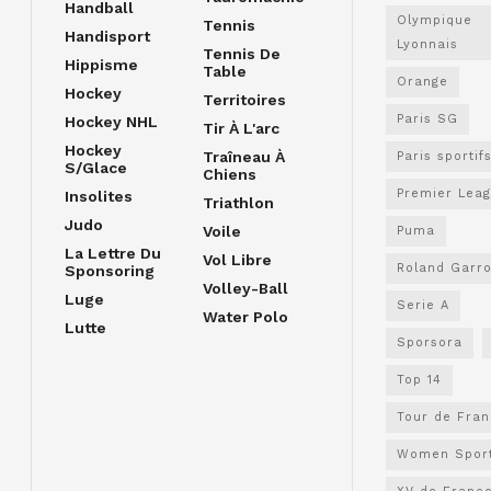
Handball
Olympique
Tennis
Handisport
Lyonnais
Tennis De
Hippisme
Table
Orange
Hockey
Territoires
Paris SG
Hockey NHL
Tir À L'arc
Hockey
Traîneau À
Paris sportif
S/glace
Chiens
Premier Lea
Insolites
Triathlon
Judo
Voile
Puma
La Lettre Du
Vol Libre
Roland Garr
Sponsoring
Volley-Ball
Luge
Serie A
Water Polo
Lutte
Sporsora
Top 14
Tour de Fra
Women Spor