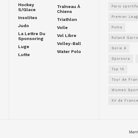
Hockey
Traîneau À
Paris sportif
S/glace
Chiens
Premier Lea
Insolites
Triathlon
Judo
Voile
Puma
La Lettre Du
Vol Libre
Roland Garr
Sponsoring
Volley-Ball
Luge
Serie A
Water Polo
Lutte
Sporsora
Top 14
Tour de Fra
Women Spor
XV de Franc
Ment