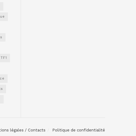
s
gue
os
TF1
nce
ts
e
ions légales / Contacts
Politique de confidentialité