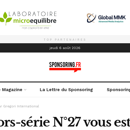
TOP PARTENAIRES
é
jeudi 6 août 2026
e Magazine
La Lettre du Sponsoring
Sponsorin
r Gregori International
rs-série N°27 vous est