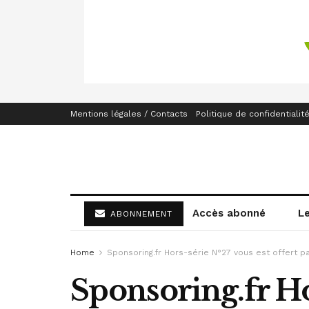
Mentions légales / Contacts
Politique de confidentialit
Accès abonné
L
ABONNEMENT
Home
Sponsoring.fr Hors-série N°27 vous est offert pa
Sponsoring.fr Ho