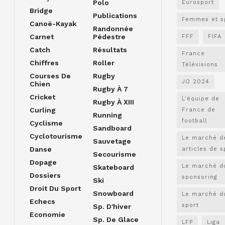
Polo
Eurosport
Bridge
Publications
Femmes et s
Canoë-Kayak
Randonnée
Carnet
Pédestre
FFF
FIFA
Catch
Résultats
France
Chiffres
Roller
Télévisions
Courses De
Rugby
JO 2024
Chien
Rugby À 7
Cricket
L'équipe de
Rugby À XIII
Curling
France de
Running
football
Cyclisme
Sandboard
Cyclotourisme
Le marché d
Sauvetage
Danse
articles de s
Secourisme
Dopage
Le marché d
Skateboard
Dossiers
sponsoring
Ski
Droit Du Sport
Snowboard
Le marché d
Echecs
sport
Sp. D'hiver
Economie
Sp. De Glace
LFP
Liga