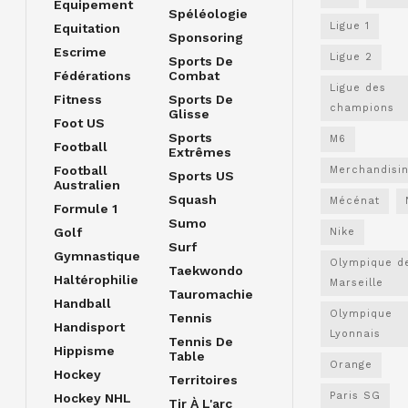
Equipement
Spéléologie
Ligue 1
Equitation
Sponsoring
Escrime
Ligue 2
Sports De
Fédérations
Combat
Ligue des
Fitness
Sports De
champions
Glisse
Foot US
Sports
M6
Football
Extrêmes
Football
Merchandisi
Sports US
Australien
Squash
Mécénat
Formule 1
Sumo
Golf
Nike
Surf
Gymnastique
Olympique d
Taekwondo
Haltérophilie
Marseille
Tauromachie
Handball
Olympique
Tennis
Handisport
Lyonnais
Tennis De
Hippisme
Table
Orange
Hockey
Territoires
Paris SG
Hockey NHL
Tir À L'arc