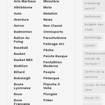
Arts Martiaux
Ministère
marketing
Athlétisme
Moto
sportif
Auto
Natation
Audiences
Aventure
News
Budgets des
Aviron
Non Classé
clubs
Badminton
Omnisports
Ballon Au
Parachutisme
Bundesliga
Poing
Patinage Art.
Canal+
Baseball
Pêche
Basket
Championnat
Pelote Basque
monde de
Basket NBA
Pentathlon
Formule 1
Biathlon
Moderne
Billard
People
Chiffre de la
semaine
Bobsleigh
Pétanque
Boule
Planche À
Coupe du m
Lyonnaise
Voile
2010
Boxe
Plongée
Droits TV
Boxe
Poker
Française