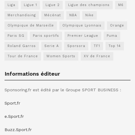
Liga
Ligue 1
Ligue 2
Ligue des champions
M6
Merchandising
Mécénat
NBA
Nike
Olympique de Marseille
Olympique Lyonnais
Orange
Paris SG
Paris sportifs
Premier League
Puma
Roland Garros
Serie A
Sporsora
TF1
Top 14
Tour de France
Women Sports
XV de France
Informations éditeur
Sponsoring.fr est édité par le Groupe SPORT BUSINESS :
Sport.fr
e.Sport.fr
Buzz.Sport.fr