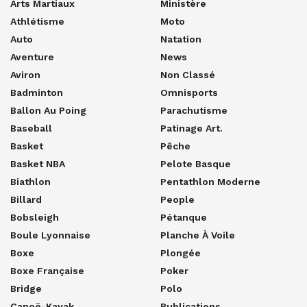
Arts Martiaux
Ministère
Athlétisme
Moto
Auto
Natation
Aventure
News
Aviron
Non Classé
Badminton
Omnisports
Ballon Au Poing
Parachutisme
Baseball
Patinage Art.
Basket
Pêche
Basket NBA
Pelote Basque
Biathlon
Pentathlon Moderne
Billard
People
Bobsleigh
Pétanque
Boule Lyonnaise
Planche À Voile
Boxe
Plongée
Boxe Française
Poker
Bridge
Polo
Canoë-Kayak
Publications