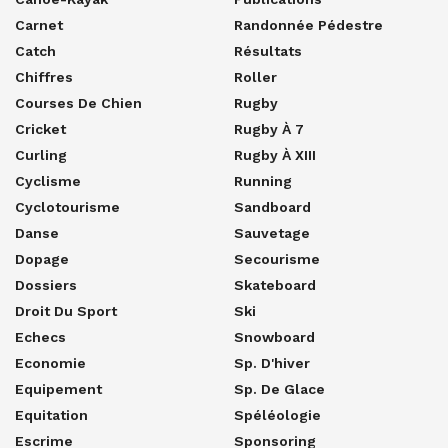
Carnet
Randonnée Pédestre
Catch
Résultats
Chiffres
Roller
Courses De Chien
Rugby
Cricket
Rugby À 7
Curling
Rugby À XIII
Cyclisme
Running
Cyclotourisme
Sandboard
Danse
Sauvetage
Dopage
Secourisme
Dossiers
Skateboard
Droit Du Sport
Ski
Echecs
Snowboard
Economie
Sp. D'hiver
Equipement
Sp. De Glace
Equitation
Spéléologie
Escrime
Sponsoring