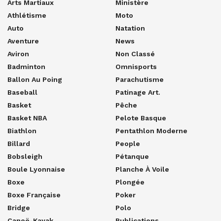
Arts Martiaux
Ministère
Athlétisme
Moto
Auto
Natation
Aventure
News
Aviron
Non Classé
Badminton
Omnisports
Ballon Au Poing
Parachutisme
Baseball
Patinage Art.
Basket
Pêche
Basket NBA
Pelote Basque
Biathlon
Pentathlon Moderne
Billard
People
Bobsleigh
Pétanque
Boule Lyonnaise
Planche À Voile
Boxe
Plongée
Boxe Française
Poker
Bridge
Polo
Canoë-Kayak
Publications