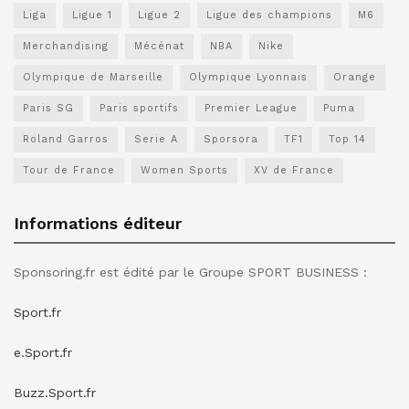
Liga
Ligue 1
Ligue 2
Ligue des champions
M6
Merchandising
Mécénat
NBA
Nike
Olympique de Marseille
Olympique Lyonnais
Orange
Paris SG
Paris sportifs
Premier League
Puma
Roland Garros
Serie A
Sporsora
TF1
Top 14
Tour de France
Women Sports
XV de France
Informations éditeur
Sponsoring.fr est édité par le Groupe SPORT BUSINESS :
Sport.fr
e.Sport.fr
Buzz.Sport.fr