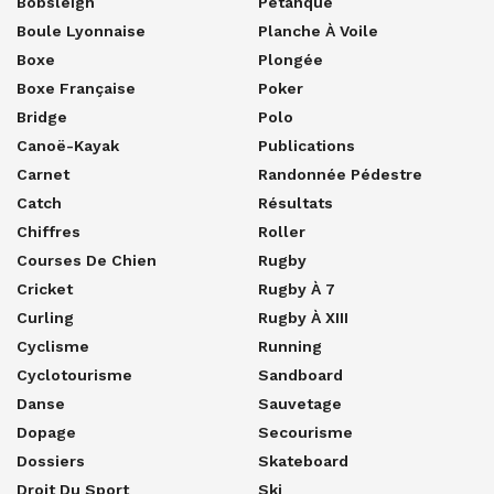
Bobsleigh
Pétanque
Boule Lyonnaise
Planche À Voile
Boxe
Plongée
Boxe Française
Poker
Bridge
Polo
Canoë-Kayak
Publications
Carnet
Randonnée Pédestre
Catch
Résultats
Chiffres
Roller
Courses De Chien
Rugby
Cricket
Rugby À 7
Curling
Rugby À XIII
Cyclisme
Running
Cyclotourisme
Sandboard
Danse
Sauvetage
Dopage
Secourisme
Dossiers
Skateboard
Droit Du Sport
Ski