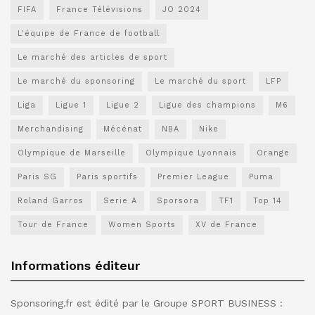
FIFA
France Télévisions
JO 2024
L'équipe de France de football
Le marché des articles de sport
Le marché du sponsoring
Le marché du sport
LFP
Liga
Ligue 1
Ligue 2
Ligue des champions
M6
Merchandising
Mécénat
NBA
Nike
Olympique de Marseille
Olympique Lyonnais
Orange
Paris SG
Paris sportifs
Premier League
Puma
Roland Garros
Serie A
Sporsora
TF1
Top 14
Tour de France
Women Sports
XV de France
Informations éditeur
Sponsoring.fr est édité par le Groupe SPORT BUSINESS :