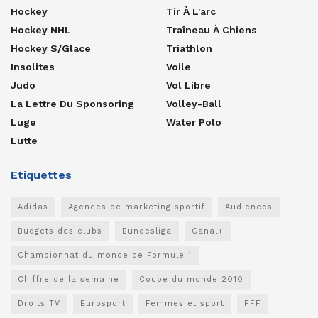
Hockey
Tir À L'arc
Hockey NHL
Traîneau À Chiens
Hockey S/glace
Triathlon
Insolites
Voile
Judo
Vol Libre
La Lettre Du Sponsoring
Volley-Ball
Luge
Water Polo
Lutte
Etiquettes
Adidas
Agences de marketing sportif
Audiences
Budgets des clubs
Bundesliga
Canal+
Championnat du monde de Formule 1
Chiffre de la semaine
Coupe du monde 2010
Droits TV
Eurosport
Femmes et sport
FFF