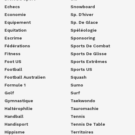
Echecs
Snowboard
Economie
Sp. D'hiver
Equipement
Sp. De Glace
Equitation
Spéléologie
Escrime
Sponsoring
Fédérations
Sports De Combat
Fitness
Sports De Glisse
Foot US
Sports Extrêmes
Football
Sports US
Football Australien
Squash
Formule 1
Sumo
Golf
Surf
Gymnastique
Taekwondo
Haltérophilie
Tauromachie
Handball
Tennis
Handisport
Tennis De Table
Hippisme
Territoires