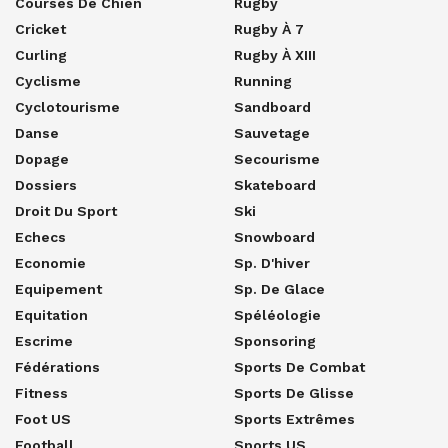
Courses De Chien
Rugby
Cricket
Rugby À 7
Curling
Rugby À XIII
Cyclisme
Running
Cyclotourisme
Sandboard
Danse
Sauvetage
Dopage
Secourisme
Dossiers
Skateboard
Droit Du Sport
Ski
Echecs
Snowboard
Economie
Sp. D'hiver
Equipement
Sp. De Glace
Equitation
Spéléologie
Escrime
Sponsoring
Fédérations
Sports De Combat
Fitness
Sports De Glisse
Foot US
Sports Extrêmes
Football
Sports US