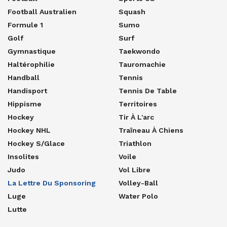
Football Australien
Squash
Formule 1
Sumo
Golf
Surf
Gymnastique
Taekwondo
Haltérophilie
Tauromachie
Handball
Tennis
Handisport
Tennis De Table
Hippisme
Territoires
Hockey
Tir À L'arc
Hockey NHL
Traîneau À Chiens
Hockey S/glace
Triathlon
Insolites
Voile
Judo
Vol Libre
La Lettre Du Sponsoring
Volley-Ball
Luge
Water Polo
Lutte