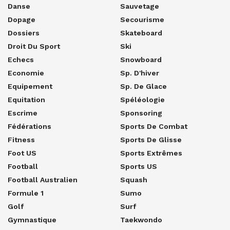
Danse
Sauvetage
Dopage
Secourisme
Dossiers
Skateboard
Droit Du Sport
Ski
Echecs
Snowboard
Economie
Sp. D'hiver
Equipement
Sp. De Glace
Equitation
Spéléologie
Escrime
Sponsoring
Fédérations
Sports De Combat
Fitness
Sports De Glisse
Foot US
Sports Extrêmes
Football
Sports US
Football Australien
Squash
Formule 1
Sumo
Golf
Surf
Gymnastique
Taekwondo