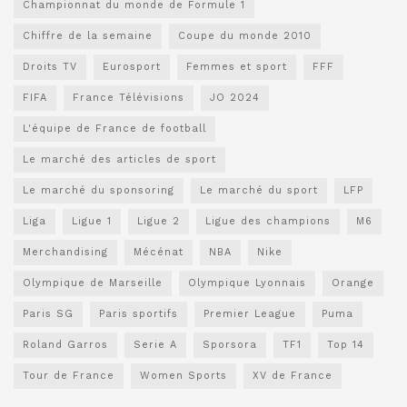
Championnat du monde de Formule 1
Chiffre de la semaine
Coupe du monde 2010
Droits TV
Eurosport
Femmes et sport
FFF
FIFA
France Télévisions
JO 2024
L'équipe de France de football
Le marché des articles de sport
Le marché du sponsoring
Le marché du sport
LFP
Liga
Ligue 1
Ligue 2
Ligue des champions
M6
Merchandising
Mécénat
NBA
Nike
Olympique de Marseille
Olympique Lyonnais
Orange
Paris SG
Paris sportifs
Premier League
Puma
Roland Garros
Serie A
Sporsora
TF1
Top 14
Tour de France
Women Sports
XV de France