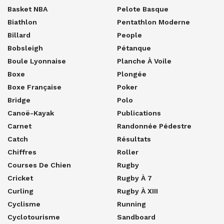
Basket NBA
Pelote Basque
Biathlon
Pentathlon Moderne
Billard
People
Bobsleigh
Pétanque
Boule Lyonnaise
Planche À Voile
Boxe
Plongée
Boxe Française
Poker
Bridge
Polo
Canoë-Kayak
Publications
Carnet
Randonnée Pédestre
Catch
Résultats
Chiffres
Roller
Courses De Chien
Rugby
Cricket
Rugby À 7
Curling
Rugby À XIII
Cyclisme
Running
Cyclotourisme
Sandboard