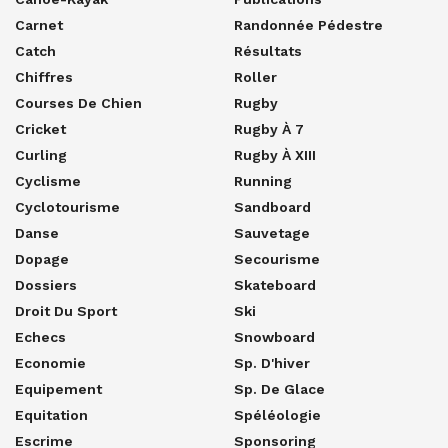
Carnet
Randonnée Pédestre
Catch
Résultats
Chiffres
Roller
Courses De Chien
Rugby
Cricket
Rugby À 7
Curling
Rugby À XIII
Cyclisme
Running
Cyclotourisme
Sandboard
Danse
Sauvetage
Dopage
Secourisme
Dossiers
Skateboard
Droit Du Sport
Ski
Echecs
Snowboard
Economie
Sp. D'hiver
Equipement
Sp. De Glace
Equitation
Spéléologie
Escrime
Sponsoring