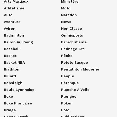
Arts Martiaux
Ministère
Athlétisme
Moto
Auto
Natation
Aventure
News
Aviron
Non Classé
Badminton
Omnisports
Ballon Au Poing
Parachutisme
Baseball
Patinage Art.
Basket
Pêche
Basket NBA
Pelote Basque
Biathlon
Pentathlon Moderne
Billard
People
Bobsleigh
Pétanque
Boule Lyonnaise
Planche À Voile
Boxe
Plongée
Boxe Française
Poker
Bridge
Polo
Canoë-Kayak
Publications