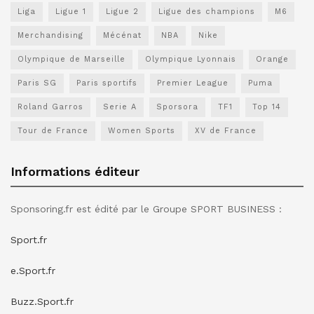
Liga
Ligue 1
Ligue 2
Ligue des champions
M6
Merchandising
Mécénat
NBA
Nike
Olympique de Marseille
Olympique Lyonnais
Orange
Paris SG
Paris sportifs
Premier League
Puma
Roland Garros
Serie A
Sporsora
TF1
Top 14
Tour de France
Women Sports
XV de France
Informations éditeur
Sponsoring.fr est édité par le Groupe SPORT BUSINESS :
Sport.fr
e.Sport.fr
Buzz.Sport.fr