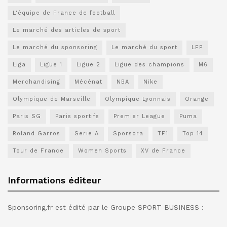
L'équipe de France de football
Le marché des articles de sport
Le marché du sponsoring
Le marché du sport
LFP
Liga
Ligue 1
Ligue 2
Ligue des champions
M6
Merchandising
Mécénat
NBA
Nike
Olympique de Marseille
Olympique Lyonnais
Orange
Paris SG
Paris sportifs
Premier League
Puma
Roland Garros
Serie A
Sporsora
TF1
Top 14
Tour de France
Women Sports
XV de France
Informations éditeur
Sponsoring.fr est édité par le Groupe SPORT BUSINESS :