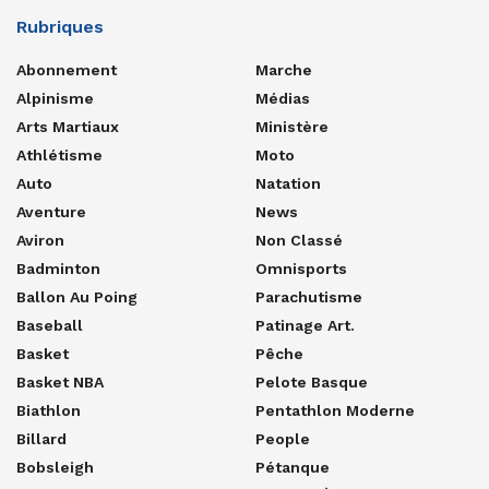
Rubriques
Abonnement
Marche
Alpinisme
Médias
Arts Martiaux
Ministère
Athlétisme
Moto
Auto
Natation
Aventure
News
Aviron
Non Classé
Badminton
Omnisports
Ballon Au Poing
Parachutisme
Baseball
Patinage Art.
Basket
Pêche
Basket NBA
Pelote Basque
Biathlon
Pentathlon Moderne
Billard
People
Bobsleigh
Pétanque