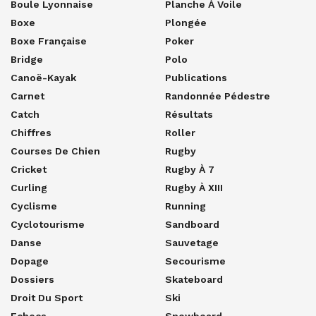
Boule Lyonnaise
Planche À Voile
Boxe
Plongée
Boxe Française
Poker
Bridge
Polo
Canoë-Kayak
Publications
Carnet
Randonnée Pédestre
Catch
Résultats
Chiffres
Roller
Courses De Chien
Rugby
Cricket
Rugby À 7
Curling
Rugby À XIII
Cyclisme
Running
Cyclotourisme
Sandboard
Danse
Sauvetage
Dopage
Secourisme
Dossiers
Skateboard
Droit Du Sport
Ski
Echecs
Snowboard